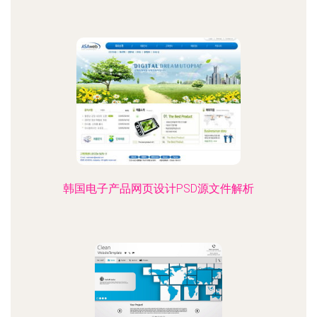
韩国电子产品网页设计PSD源文件解析