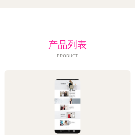
产品列表
PRODUCT