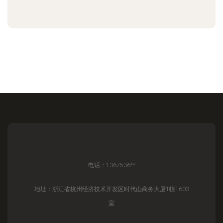
电话：1367536**
地址：浙江省杭州经济技术开发区时代山商务大厦1幢1603
室