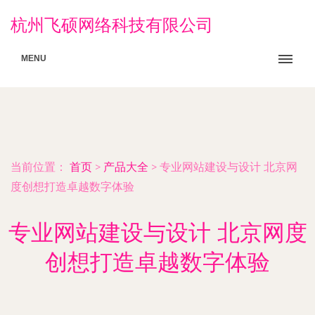
杭州飞硕网络科技有限公司
MENU
当前位置：
首页
>
产品大全
>
专业网站建设与设计 北京网
度创想打造卓越数字体验
专业网站建设与设计 北京网度
创想打造卓越数字体验